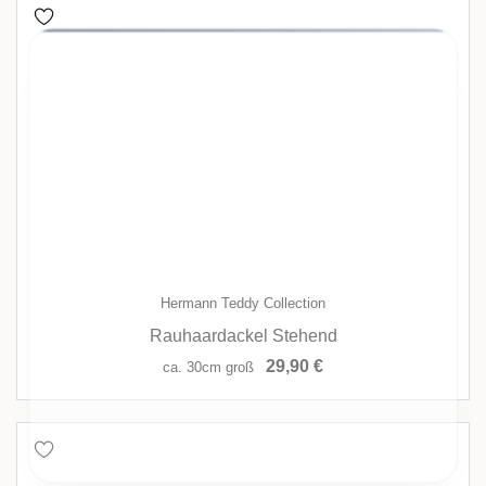
FARBE
FUNKTION
NACHHALTIG + SPIEL GUT
ZIELGRUPPE
MINDESTALTER
ermöglichen grundlegende Funktionen des
helfen uns dabei, Dein Einkauferlebnis im Shop zu
Onlineshops. Sitzungscookies werden automatisch
verbessern. Sie sammeln anonyme Informationen,
Hermann Teddy Collection
gelöscht, wenn Du Dein Browserfenster schließt.
wie sich ein Besucher auf der Seite verhält.
Rauhaardackel Stehend
29,90 €
ca. 30cm groß