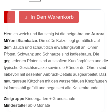
In Den Warenkorb

Herrlich weich und flauschig ist die beige-braune
Aurora
MiYoni Siamkatze
. Die süße Katze liegt gemütlich auf
dem Bauch und schaut dich erwartungsvoll an. Ohren,
Pfoten, Schwanz und Schnauze sind kaffeebraun. Die
gegliederten Pfoten sind aus softem Kurzflorplüsch und die
ermöglichen grundlegende Funktionen des
helfen uns dabei, Dein Einkauferlebnis im Shop zu
typische Gesichtsmaske sowie die Ränder der Ohren sind
Onlineshops. Sitzungscookies werden automatisch
verbessern. Sie sammeln anonyme Informationen,
gelöscht, wenn Du Dein Browserfenster schließt.
liebevoll mit dezenten Airbruch-Details ausgearbeitet. Das
wie sich ein Besucher auf der Seite verhält.
naturgetreue Kätzchen mit den wasserblauen Knopfaugen
ist formstabil gefüllt und begeistert alle Katzenfreunde.
Zielgruppe
Kindergarten + Grundschule
Mindestalter
ab 0 Monate