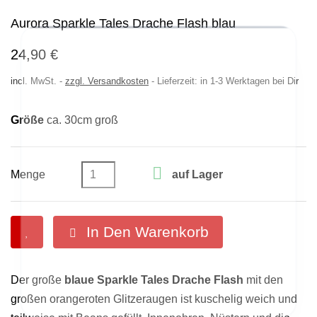
Aurora Sparkle Tales Drache Flash blau
24,90 €
incl. MwSt.
-
zzgl. Versandkosten
-
Lieferzeit: in 1-3 Werktagen bei Dir
Größe
ca. 30cm groß

Menge
auf Lager
ermöglichen grundlegende Funktionen des
helfen uns dabei, Dein Einkauferlebnis im Shop zu
Onlineshops. Sitzungscookies werden automatisch
verbessern. Sie sammeln anonyme Informationen,
gelöscht, wenn Du Dein Browserfenster schließt.
wie sich ein Besucher auf der Seite verhält.
In Den Warenkorb

Der große
blaue Sparkle Tales Drache Flash
mit den
großen orangeroten Glitzeraugen ist kuschelig weich und