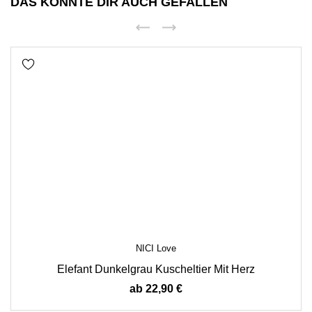
DAS KÖNNTE DIR AUCH GEFALLEN
NICI Love
Elefant Dunkelgrau Kuscheltier Mit Herz
Preis
ab
22,90 €