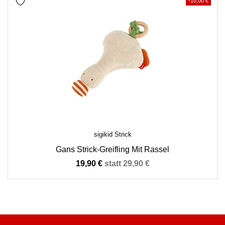
-10,00 €
sigikid Strick
Gans Strick-Greifling Mit Rassel
Preis
Verkaufspreis
19,90 €
statt 29,90 €