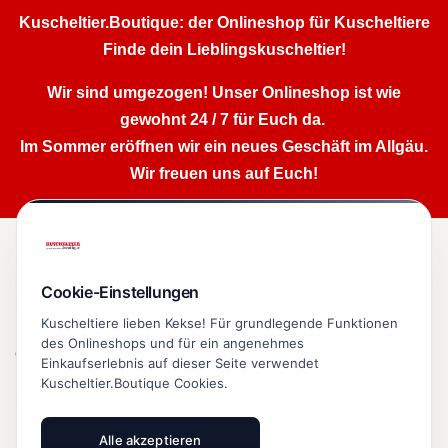
Kuscheltier.Boutique: der Onlineshop für Kuscheltiere
Finde dein Lieblingskuscheltier!
Wir sind umgezogen! Unser Onlineshop ist wie
gewohnt 24 / 7 für Euch da.
Im Sommer eröffnen wir ein neues Geschäft im Allgäu.
Wir freuen uns auf Euch!
Kuschelige Geschenke

Cookie-Einstellungen
Lieblingsmarken

Kuscheltiere lieben Kekse! Für grundlegende Funktionen
des Onlineshops und für ein angenehmes
Organisatorisches

Einkaufserlebnis auf dieser Seite verwendet
Kuscheltier.Boutique Cookies.
Kuscheltier.Boutique

notwendige Cookies
Immer aktiv
analytische Cookies
Alle akzeptieren