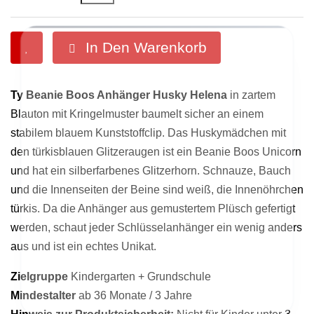
In Den Warenkorb

Ty Beanie Boos Anhänger Husky Helena
in zartem
Blauton mit Kringelmuster baumelt sicher an einem
stabilem blauem Kunststoffclip. Das Huskymädchen mit
den türkisblauen Glitzeraugen ist ein Beanie Boos Unicorn
und hat ein silberfarbenes Glitzerhorn. Schnauze, Bauch
ermöglichen grundlegende Funktionen des
helfen uns dabei, Dein Einkauferlebnis im Shop zu
und die Innenseiten der Beine sind weiß, die Innenöhrchen
Onlineshops. Sitzungscookies werden automatisch
verbessern. Sie sammeln anonyme Informationen,
gelöscht, wenn Du Dein Browserfenster schließt.
türkis. Da die Anhänger aus gemustertem Plüsch gefertigt
wie sich ein Besucher auf der Seite verhält.
werden, schaut jeder Schlüsselanhänger ein wenig anders
aus und ist ein echtes Unikat.
Zielgruppe
Kindergarten + Grundschule
Mindestalter
ab 36 Monate / 3 Jahre