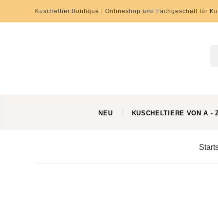
Kuscheltier.Boutique | Onlineshop und Fachgeschäft für Ku
NEU
KUSCHELTIERE VON A - 
Start