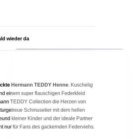
ld wieder da
eckte Hermann TEDDY Henne
. Kuschelig
nd einem super flauschigen Federkleid
mann TEDDY Collection die Herzen von
urgetreue Schmusetier mit dem hellen
ermöglichen grundlegende Funktionen des
helfen uns dabei, Dein Einkauferlebnis im Shop zu
eund kleiner Kinder und der ideale Partner
Onlineshops. Sitzungscookies werden
verbessern. Sie sammeln anonyme Informationen,
automatisch gelöscht, wenn Du Dein
ht nur für Fans des gackernden Federviehs.
wie sich ein Besucher auf der Seite verhält.
Browserfenster schließt.